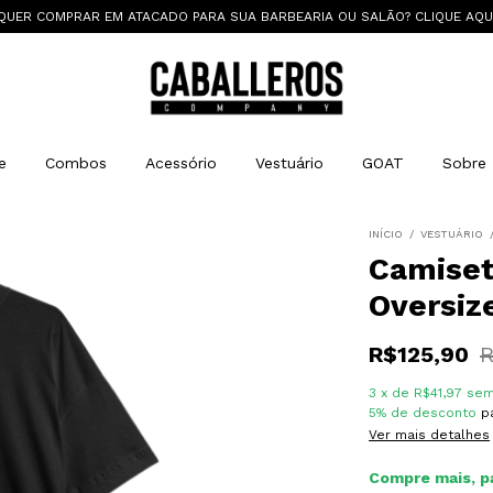
QUER COMPRAR EM ATACADO PARA SUA BARBEARIA OU SALÃO? CLIQUE AQU
e
Combos
Acessório
Vestuário
GOAT
Sobre
INÍCIO
/
VESTUÁRIO
Camiset
Oversiz
R$125,90
R
3
x
de
R$41,97
sem
5% de desconto
pa
Ver mais detalhes
Compre mais, p