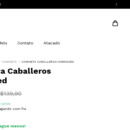
I
 Nós
Contato
Atacado
/
CAMISETA
/
CAMISETA CABALLEROS OVERSIZED
a Caballeros
ed
$139,90
 juros
gando com Pix
ague menos!