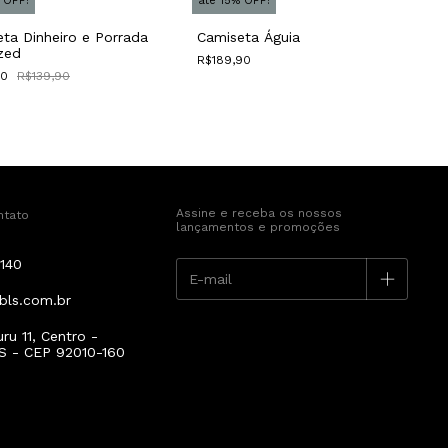
 OFF!
até 15% OFF!
ta Dinheiro e Porrada
Camiseta Águia
zed
R$189,90
90
R$139,90
Assine e receba os nossos
ntato
lançamentos e promoções
140
bls.com.br
u 11, Centro -
S - CEP 92010-160