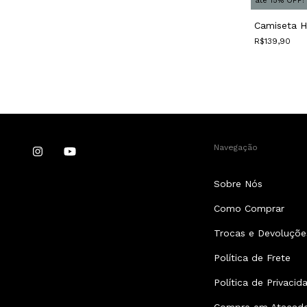
até 15% OFF!
até 15% OFF!
eros
Camiseta Proteja Sua Familia
Camiseta 
0
R$139,90
R$139,90
Navegação
Sobre Nós
Como Comprar
Trocas e Devoluçõe
Política de Frete
Política de Privacid