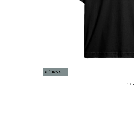
até 15% OFF!
1
/