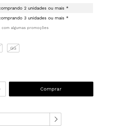
comprando 2 unidades ou mais *
comprando 3 unidades ou mais *
el com algumas promoções
GG
Alterar CEP
P: