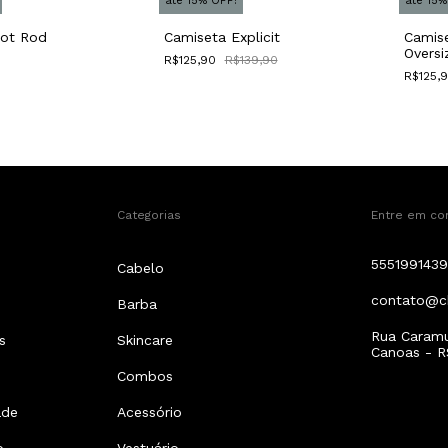
até 15% OFF!
até 15%
Hot Rod
Camiseta Explicit
Camise
Oversi
R$125,90
R$139,90
R$125,
Categorias
Entre em co
5551991439
Cabelo
contato@c
Barba
Rua Caramur
s
Skincare
Canoas - R
Combos
ade
Acessório