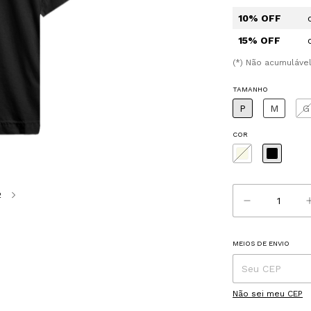
10% OFF
15% OFF
(*) Não acumuláv
TAMANHO
P
M
G
COR
2
MEIOS DE ENVIO
Entregas para o CE
Não sei meu CEP