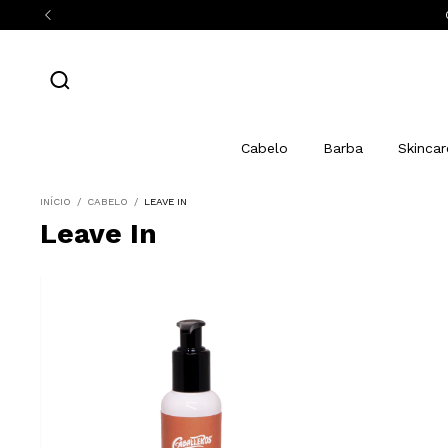
Cabelo
Barba
Skincar
INÍCIO
/
CABELO
/
LEAVE IN
Leave In