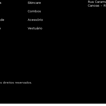
Rua Caramur
s
Skincare
Canoas - R
Combos
ade
Acessório
o
Vestuário
 direitos reservados.