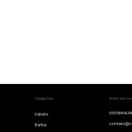
Categorias
Entre em co
5551991439
Cabelo
contato@c
Barba